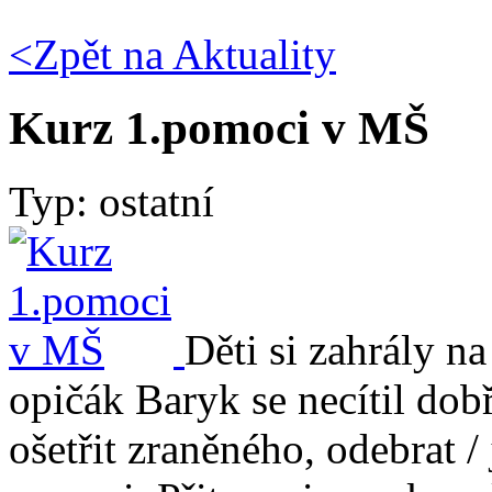
<Zpět na
Aktuality
Kurz 1.pomoci v MŠ
Typ: ostatní
Děti si zahrály n
opičák Baryk se necítil dob
ošetřit zraněného, odebrat /