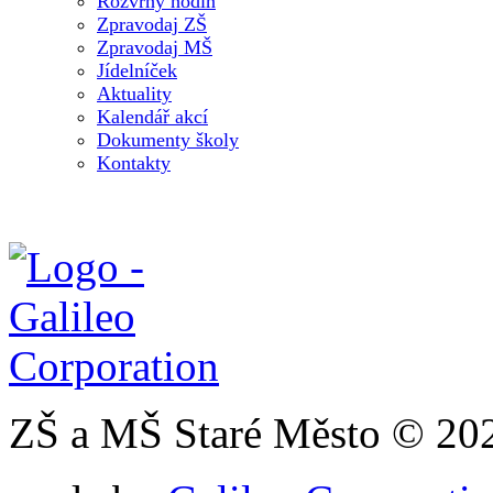
Rozvrhy hodin
Zpravodaj ZŠ
Zpravodaj MŠ
Jídelníček
Aktuality
Kalendář akcí
Dokumenty školy
Kontakty
ZŠ a MŠ Staré Město © 20