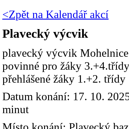
<Zpět na
Kalendář akcí
Plavecký výcvik
plavecký výcvik Mohelnice
povinné pro žáky 3.+4.tříd
přehlášené žáky 1.+2. třídy
Datum konání:
17. 10. 2025
minut
Místo konání:
Plavecký ba