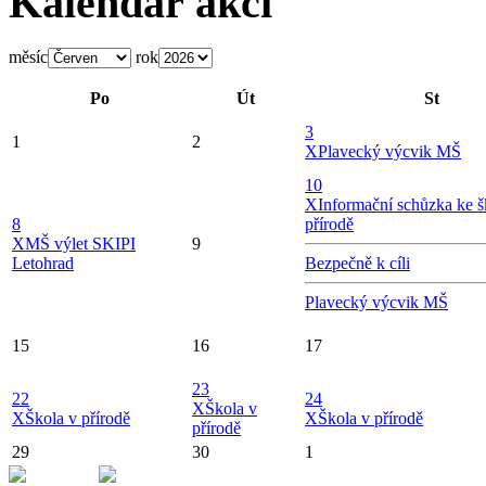
Kalendář akcí
měsíc
rok
Po
Út
St
3
1
2
X
Plavecký výcvik MŠ
10
X
Informační schůzka ke š
8
přírodě
X
MŠ výlet SKIPI
9
Letohrad
Bezpečně k cíli
Plavecký výcvik MŠ
15
16
17
23
22
24
X
Škola v
X
Škola v přírodě
X
Škola v přírodě
přírodě
29
30
1