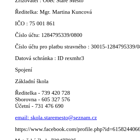
Zřizovatel : Obec Staré Město
Ředitelka: Mgr. Martina Kuncová
IČO : 75 001 861
Číslo účtu: 1284795339/0800
Číslo účtu pro platbu stravného : 30015-1284795339/
Datová schránka : ID rexmhr3
Spojení
Základní škola
Ředitelka - 739 420 728
Sborovna - 605 327 576
Účetní - 731 476 690
email: skola.staremesto@seznam.cz
https://www.facebook.com/profile.php?id=615824406