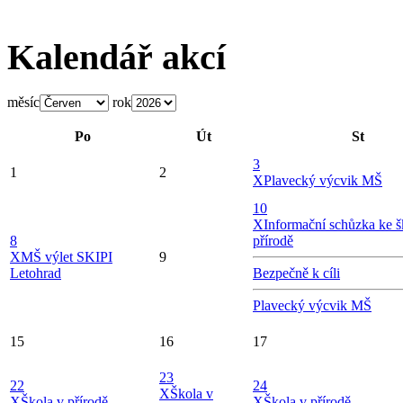
Kalendář akcí
měsíc
rok
Po
Út
St
3
1
2
X
Plavecký výcvik MŠ
10
X
Informační schůzka ke š
8
přírodě
X
MŠ výlet SKIPI
9
Letohrad
Bezpečně k cíli
Plavecký výcvik MŠ
15
16
17
23
22
24
X
Škola v
X
Škola v přírodě
X
Škola v přírodě