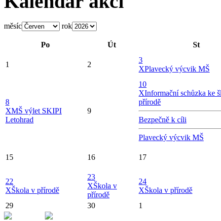
Kalendář akcí
měsíc
rok
Po
Út
St
3
1
2
X
Plavecký výcvik MŠ
10
X
Informační schůzka ke š
8
přírodě
X
MŠ výlet SKIPI
9
Letohrad
Bezpečně k cíli
Plavecký výcvik MŠ
15
16
17
23
22
24
X
Škola v
X
Škola v přírodě
X
Škola v přírodě
přírodě
29
30
1