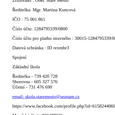
Zřizovatel : Obec Staré Město
Ředitelka: Mgr. Martina Kuncová
IČO : 75 001 861
Číslo účtu: 1284795339/0800
Číslo účtu pro platbu stravného : 30015-1284795339/
Datová schránka : ID rexmhr3
Spojení
Základní škola
Ředitelka - 739 420 728
Sborovna - 605 327 576
Účetní - 731 476 690
email: skola.staremesto@seznam.cz
https://www.facebook.com/profile.php?id=615824406