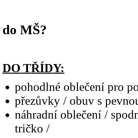
do MŠ?
DO TŘÍDY:
pohodlné oblečení pro poh
přezůvky / obuv s pevnou
náhradní oblečení / spodn
tričko /