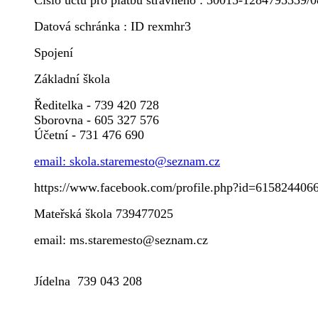
Číslo účtu pro platbu stravného : 30015-1284795339/
Datová schránka : ID rexmhr3
Spojení
Základní škola
Ředitelka - 739 420 728
Sborovna - 605 327 576
Účetní - 731 476 690
email: skola.staremesto@seznam.cz
https://www.facebook.com/profile.php?id=615824406
Mateřská škola 739477025
email: ms.staremesto@seznam.cz
Jídelna 739 043 208