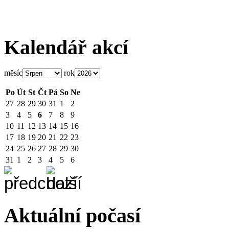
Kalendář akcí
měsíc
rok
Po
Út
St
Čt
Pá
So
Ne
27
28
29
30
31
1
2
3
4
5
6
7
8
9
10
11
12
13
14
15
16
17
18
19
20
21
22
23
24
25
26
27
28
29
30
31
1
2
3
4
5
6
Aktuální počasí