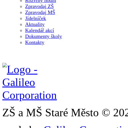
Rozvrhy hodin
Zpravodaj ZŠ
Zpravodaj MŠ
Jídelníček
Aktuality
Kalendář akcí
Dokumenty školy
Kontakty
ZŠ a MŠ Staré Město © 20