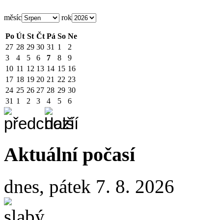
měsíc
rok
Po
Út
St
Čt
Pá
So
Ne
27
28
29
30
31
1
2
3
4
5
6
7
8
9
10
11
12
13
14
15
16
17
18
19
20
21
22
23
24
25
26
27
28
29
30
31
1
2
3
4
5
6
Aktuální počasí
dnes, pátek 7. 8. 2026