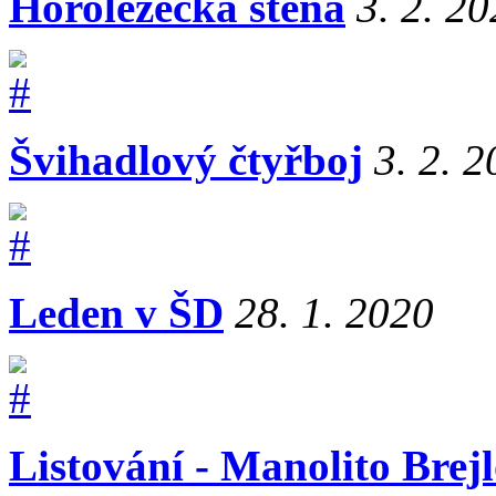
Horolezecká stěna
3. 2. 2
Švihadlový čtyřboj
3. 2. 
Leden v ŠD
28. 1. 2020
Listování - Manolito Brej