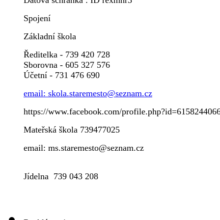
Datová schránka : ID rexmhr3
Spojení
Základní škola
Ředitelka - 739 420 728
Sborovna - 605 327 576
Účetní - 731 476 690
email: skola.staremesto@seznam.cz
https://www.facebook.com/profile.php?id=615824406
Mateřská škola 739477025
email: ms.staremesto@seznam.cz
Jídelna 739 043 208