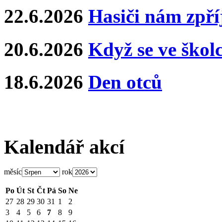
22.6.2026
Hasiči nám zpříj
20.6.2026
Když se ve školce
18.6.2026
Den otců
Kalendář akcí
měsíc
rok
Po
Út
St
Čt
Pá
So
Ne
27
28
29
30
31
1
2
3
4
5
6
7
8
9